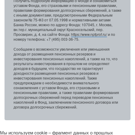
Получить подробную информацию о Фонде и ознакомиться
уставом Фонда, его страховыми и пенсионными правилами,
правилами формирования долгосрочных сбережений, а также
с иными документами, предусмотренными Федеральным
законом № 75-ФЗ от 07.05.1998 и нормативными актами
Банка России, можно по адресу Фонда: 107045, г. Москва,
вн.тер.г. муниципальный округ Красносельский, пер.
Просвирин, д. 4, на сайте Фонда:
https://www.npfprof.ru/
и по
номеру телефона: +7 (495) 003-36-75.
Сообщаем о возможности увеличения или уменьшения
дохода от размещения пенсионных резервов и
инвестирования пенсионных накоплений, а также на то, что
результаты инвестирования в прошлом не определяют
доходов в будущем, что государство не гарантирует
доходности размещения пенсионных резервов и
инвестирования пенсионных накоплений. Также
предупреждаем о необходимости внимательного
ознакомления с уставом Фонда, его страховыми и
пенсионными правилами, а также правилами формирования
долгосрочных сбережений перед переводом пенсионных
накоплений в Фонд, заключением пенсионного договора или
договора долгосрочных сбережений.
Мы используем cookie – фрагмент данных о прошлых