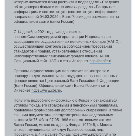
которых находится Фонд раскрыта в подразделе «Сведения
об акционерах Фонда и иных лицах» раздела «Раскрытие
информации» и соответствует (соответствует информации,
направленной 04.03.2025 в Банк России для размещения на
официальном сайте Банка России).
С 14 декабря 2021 года Фонд является
членом Саморегулируемой организации Национальная
ассоциация негосударственных пенсионных фондов (НАПФ),
осуществляющей контроль за соблюдением требований
стандартов и правил, установленных в отношении
негосударственных пенсионных фондов членов-НАПФ.
Официальный сайт НАПФ в сети Интернет
http://napf.ru/
Органом, осуществляющим полномочия по контролю и
надзору за деятельностью негосударственных пенсионных
фондов является Центральный Банк Российской Федерации
(Банк России). Официальный сайт Банка России в сети
Интернет
https://www.cbr.ru/
.
Получить подробную информацию о Фонде и ознакомиться
уставом Фонда, его страховыми и пенсионными правилами,
правилами формирования долгосрочных сбережений, а также
с иными документами, предусмотренными Федеральным
законом № 75-ФЗ от 07.05.1998 и нормативными актами
Банка России, можно по адресу Фонда: 107045, г. Москва,
вн.тер.г. муниципальный округ Красносельский, пер.
Просвирин, д. 4, на сайте Фонда:
https://www.npfprof.ru/
и по