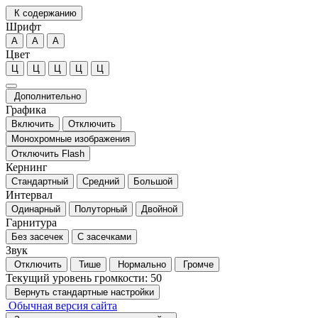
К содержанию
Шрифт
А
А
А
Цвет
Ц
Ц
Ц
Ц
Ц
Дополнительно
Графика
Включить
Отключить
Монохромные изображения
Отключить Flash
Кернинг
Стандартный
Средний
Большой
Интервал
Одинарный
Полуторный
Двойной
Гарнитура
Без засечек
С засечками
Звук
Отключить
Тише
Нормально
Громче
Текущий уровень громкости:
50
Вернуть стандартные настройки
Обычная версия сайта