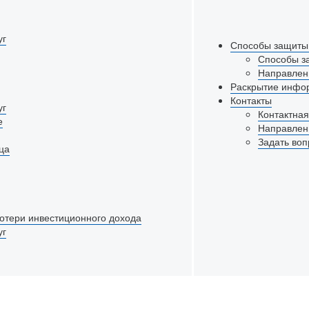
уг
Способы защиты
Способы з
Направлен
Раскрытие
инфо
Контакты
уг
Контактна
е
Направлен
Задать воп
ца
отери инвестиционного дохода
уг