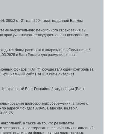
№ 360/2 от 21 мая 2004 года, выданной Банком
стеме обязательного пенсионного страхования 17
ия прав участников негосударственных пенсионных
находится Фонд раскрыта в подразделе «Сведения об
.03.2025 в Банк России для размещения на
сионных фондов (НАПФ), осуществляющей контроль за
. Официальный сайт НАПФ в сети Интернет
 Центральный Банк Российской Федерации (Банк
ормирования долгосрочных сбережений, а также с
адресу Фонда: 107045, г. Москва, вн.тер.г.
3-36-75.
коплений, а также на то, что результаты
х резервов и инвестирования пенсионных накоплений.
 а также правилами формирования долгосрочных