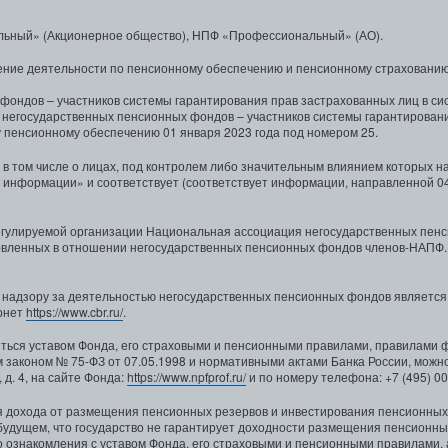
ьный» (Акционерное общество), НПФ «Профессиональный» (АО).
ение деятельности по пенсионному обеспечению и пенсионному страхованию 
фондов – участников системы гарантирования прав застрахованных лиц в си
р негосударственных пенсионных фондов – участников системы гарантирован
 пенсионному обеспечению 01 января 2023 года под номером 25.
 в том числе о лицах, под контролем либо значительным влиянием которых 
 информации» и соответствует (соответствует информации, направленной 04
регулируемой организации Национальная ассоциация негосударственных пен
новленных в отношении негосударственных пенсионных фондов членов-НАПФ
 надзору за деятельностью негосударственных пенсионных фондов является
ернет
https://www.cbr.ru/
.
ься уставом Фонда, его страховыми и пенсионными правилами, правилами ф
коном № 75-ФЗ от 07.05.1998 и нормативными актами Банка России, можно по 
д. 4, на сайте Фонда:
https://www.npfprof.ru/
и по номеру телефона: +7 (495) 00
дохода от размещения пенсионных резервов и инвестирования пенсионных на
будущем, что государство не гарантирует доходности размещения пенсионны
 ознакомления с уставом Фонда, его страховыми и пенсионными правилами,