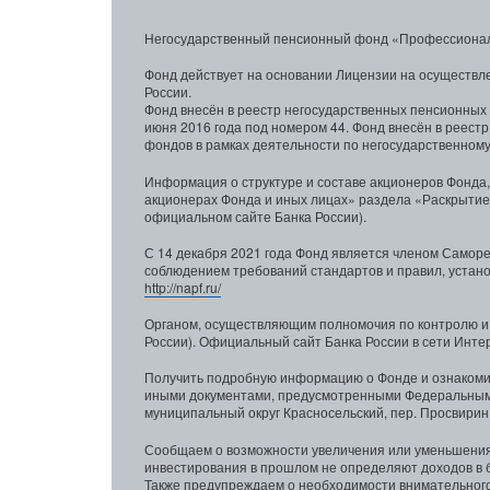
Негосударственный пенсионный фонд «Профессионал
Фонд действует на основании Лицензии на осуществл
России.
Фонд внесён в реестр негосударственных пенсионных 
июня 2016 года под номером 44. Фонд внесён в реест
фондов в рамках деятельности по негосударственному
Информация о структуре и составе акционеров Фонда,
акционерах Фонда и иных лицах» раздела «Раскрытие
официальном сайте Банка России).
С 14 декабря 2021 года Фонд является членом Само
соблюдением требований стандартов и правил, уста
http://napf.ru/
Органом, осуществляющим полномочия по контролю и
России). Официальный сайт Банка России в сети Инт
Получить подробную информацию о Фонде и ознакомит
иными документами, предусмотренными Федеральным за
муниципальный округ Красносельский, пер. Просвирин, 
Сообщаем о возможности увеличения или уменьшения 
инвестирования в прошлом не определяют доходов в 
Также предупреждаем о необходимости внимательного