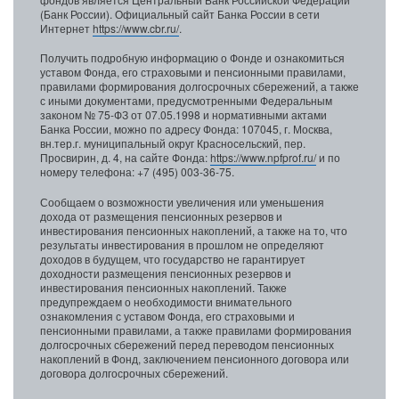
(Банк России). Официальный сайт Банка России в сети
Интернет
https://www.cbr.ru/
.
Получить подробную информацию о Фонде и ознакомиться
уставом Фонда, его страховыми и пенсионными правилами,
правилами формирования долгосрочных сбережений, а также
с иными документами, предусмотренными Федеральным
законом № 75-ФЗ от 07.05.1998 и нормативными актами
Банка России, можно по адресу Фонда: 107045, г. Москва,
вн.тер.г. муниципальный округ Красносельский, пер.
Просвирин, д. 4, на сайте Фонда:
https://www.npfprof.ru/
и по
номеру телефона: +7 (495) 003-36-75.
Сообщаем о возможности увеличения или уменьшения
дохода от размещения пенсионных резервов и
инвестирования пенсионных накоплений, а также на то, что
результаты инвестирования в прошлом не определяют
доходов в будущем, что государство не гарантирует
доходности размещения пенсионных резервов и
инвестирования пенсионных накоплений. Также
предупреждаем о необходимости внимательного
ознакомления с уставом Фонда, его страховыми и
пенсионными правилами, а также правилами формирования
долгосрочных сбережений перед переводом пенсионных
накоплений в Фонд, заключением пенсионного договора или
договора долгосрочных сбережений.