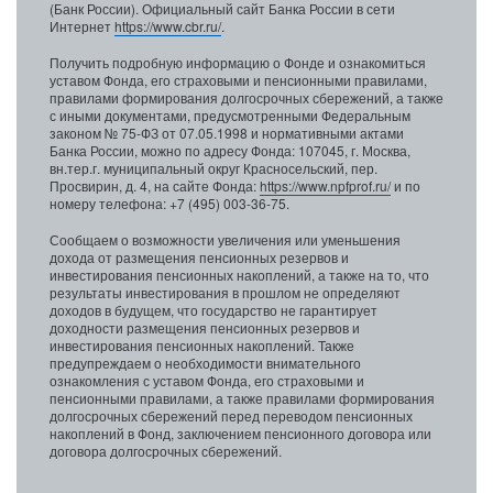
(Банк России). Официальный сайт Банка России в сети
Интернет
https://www.cbr.ru/
.
Получить подробную информацию о Фонде и ознакомиться
уставом Фонда, его страховыми и пенсионными правилами,
правилами формирования долгосрочных сбережений, а также
с иными документами, предусмотренными Федеральным
законом № 75-ФЗ от 07.05.1998 и нормативными актами
Банка России, можно по адресу Фонда: 107045, г. Москва,
вн.тер.г. муниципальный округ Красносельский, пер.
Просвирин, д. 4, на сайте Фонда:
https://www.npfprof.ru/
и по
номеру телефона: +7 (495) 003-36-75.
Сообщаем о возможности увеличения или уменьшения
дохода от размещения пенсионных резервов и
инвестирования пенсионных накоплений, а также на то, что
результаты инвестирования в прошлом не определяют
доходов в будущем, что государство не гарантирует
доходности размещения пенсионных резервов и
инвестирования пенсионных накоплений. Также
предупреждаем о необходимости внимательного
ознакомления с уставом Фонда, его страховыми и
пенсионными правилами, а также правилами формирования
долгосрочных сбережений перед переводом пенсионных
накоплений в Фонд, заключением пенсионного договора или
договора долгосрочных сбережений.